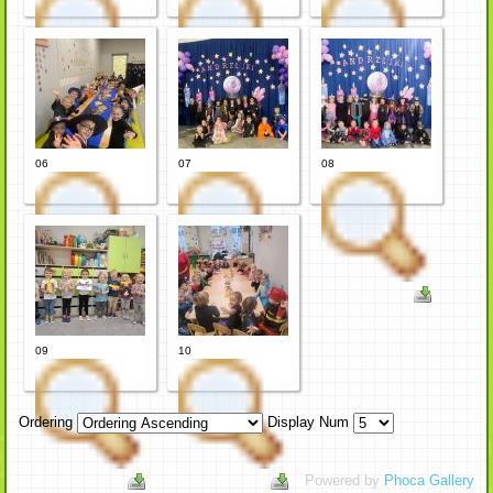
06
07
08
09
10
Ordering
Display Num
Powered by
Phoca Gallery