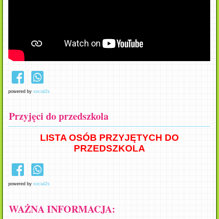
powered by
social2s
Przyjęci do przedszkola
LISTA OSÓB PRZYJĘTYCH DO
PRZEDSZKOLA
powered by
social2s
WAŻNA INFORMACJA: